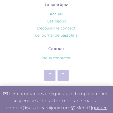
La boutique
Accueil
Les bijoux
Découvrir le concept
Le journal de Sassolina
Contact
Nous contacter
✉️ Les commandes en lignes sont temporairement
suspendues, contactez-moi par e-mail sur
contact@sassolina-bijoux.com📦 Merci !
Ignorer
© Sassolina - Bijoux en Marbre 2026